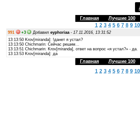
Главная
Лучшие 100
1
2
3
4
5
6
7
8
9
10
991
+3
Добавил
eyphoriaa
-
17.11.2016, 13:31:52
13:13:50 Krov[miranda]: !данет я устал?
13:13:50 Chichmarin: Сейчас решим…
13:13:51 Chichmarin: Krov[miranda], ответ на вопрос «я устал?» - да.
13:13:53 Krov[miranda]: да
Главная
Лучшие 100
1
2
3
4
5
6
7
8
9
10