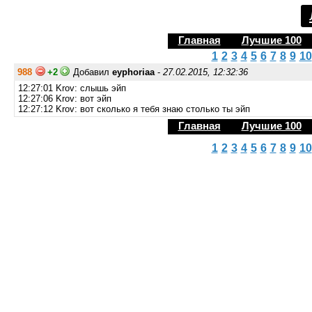
Главная
Лучшие 100
1
2
3
4
5
6
7
8
9
10
988
+2
Добавил
eyphoriaa
-
27.02.2015, 12:32:36
12:27:01 Krov: слышь эйп
12:27:06 Krov: вот эйп
12:27:12 Krov: вот сколько я тебя знаю столько ты эйп
Главная
Лучшие 100
1
2
3
4
5
6
7
8
9
10