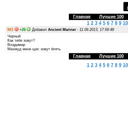
Главная
Лучшие 100
1
2
3
4
5
6
7
8
9
10
983
+26
Добавил
Ancient Mariner
-
11.09.2013, 17:59:48
Черный
Как тебя зовут?
Владимир
Махмуд меня щяс зовут блять
Главная
Лучшие 100
1
2
3
4
5
6
7
8
9
10