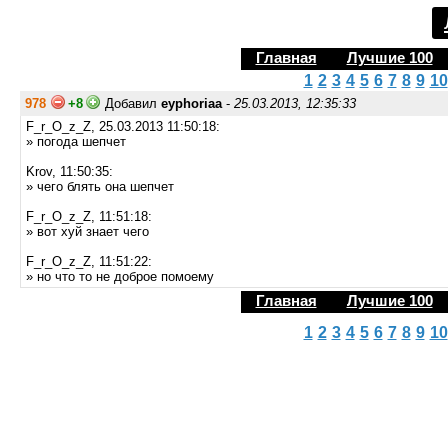
Главная
Лучшие 100
1
2
3
4
5
6
7
8
9
10
978
+8
Добавил
eyphoriaa
-
25.03.2013, 12:35:33
F_r_O_z_Z, 25.03.2013 11:50:18:
» погода шепчет
Krov, 11:50:35:
» чего блять она шепчет
F_r_O_z_Z, 11:51:18:
» вот хуй знает чего
F_r_O_z_Z, 11:51:22:
» но что то не доброе помоему
Главная
Лучшие 100
1
2
3
4
5
6
7
8
9
10