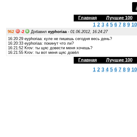
Главная
Лучшие 100
1
2
3
4
5
6
7
8
9
10
962
-2
Добавил
eyphoriaa
-
01.06.2012, 16:24:27
16:20:29 eyphoriaa: куле не пишешь сегодня весь день?
16:20:33 eyphoriaa: покинут что ли?
16:21:52 Krov: ты щяс довести меня хочешь?
16:21:55 Krov: ты вот меня щяс довёл
Главная
Лучшие 100
1
2
3
4
5
6
7
8
9
10