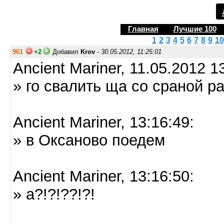
Главная
Лучшие 100
1
2
3
4
5
6
7
8
9
10
961
+2
Добавил
Krov
-
30.05.2012, 11:25:01
Ancient Mariner, 11.05.2012 1
» го свалить ща со сраной р
Ancient Mariner, 13:16:49:
» в Оксаново поедем
Ancient Mariner, 13:16:50:
» а?!?!??!?!