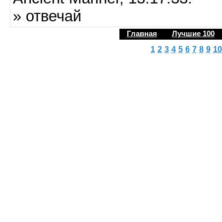
» отвечай
Главная
Лучшие 100
1
2
3
4
5
6
7
8
9
10