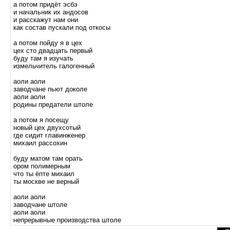
а потом придёт эсбэ
и начальник их андосов
и расскажут нам они
как состав пускали под откосы
а потом пойду я в цех
цех сто двадцать первый
буду там я изучать
измельчитель галогенный
аоли аоли
заводчане пьют доколе
аоли аоли
родины предатели штоле
а потом я посещу
новый цех двухсотый
где сидит главинженер
михаил рассохин
буду матом там орать
ором полимерным
что ты ёпте михаил
ты москве не верный
аоли аоли
заводчане штоле
аоли аоли
непрерывные производства штоле