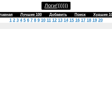
Логи!))))))
лавная
Лучшие 100
Добавить
Поиск
Худшие 1
1
2
3
4
5
6
7
8
9
10
11
12
13
14
15
16
17
18
19
20