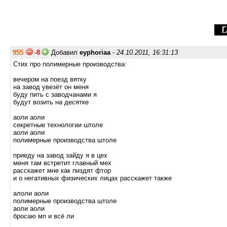
Г
955
-8
Добавил
eyphoriaa
-
24.10.2011, 16:31:13
Стих про полимерные производства:
вечером на поезд вятку
на завод увезёт он меня
буду пить с заводчанами я
будут возить на десятке
аоли аоли
секретные технологии штоле
аоли аоли
полимерные производства штоле
приеду на завод зайду я в цех
меня там встретит главный мех
расскажет мне как пиздят фтор
и о негативных физических лицах расскажет также
алоли аоли
полимерные производства штоле
аоли аоли
бросаю мп и всё ли