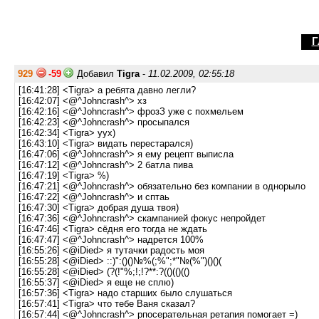
Г
929
-59
Добавил
Tigra
-
11.02.2009, 02:55:18
[16:41:28] <Tigra> а ребята давно легли?
[16:42:07] <@^Johncrash^> хз
[16:42:16] <@^Johncrash^> фрозЗ уже с похмельем
[16:42:23] <@^Johncrash^> просыпался
[16:42:34] <Tigra> уух)
[16:43:10] <Tigra> видать перестарался)
[16:47:06] <@^Johncrash^> я ему рецепт выписла
[16:47:12] <@^Johncrash^> 2 батла пива
[16:47:19] <Tigra> %)
[16:47:21] <@^Johncrash^> обязательно без компании в однорыло
[16:47:22] <@^Johncrash^> и сптаь
[16:47:30] <Tigra> добрая душа твоя)
[16:47:36] <@^Johncrash^> скампанией фокус непройдет
[16:47:46] <Tigra> сёдня его тогда не ждать
[16:47:47] <@^Johncrash^> надрется 100%
[16:55:26] <@iDied> я тутачки радость моя
[16:55:28] <@iDied> ::)":()()№%(;%";*"№(%")()()(
[16:55:28] <@iDied> (?(!"%;!;!?**:?(()(()(()
[16:55:37] <@iDied> я еще не сплю)
[16:57:36] <Tigra> надо старших было слушаться
[16:57:41] <Tigra> что тебе Ваня сказал?
[16:57:44] <@^Johncrash^> рпосерательная ретапия помогает =)