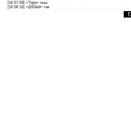
[16:57:58] <Tigra> хыы
[16:58:16] <@iDied> так
Г