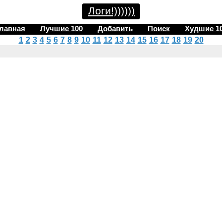
Логи!))))))
лавная
Лучшие 100
Добавить
Поиск
Худшие 1
1
2
3
4
5
6
7
8
9
10
11
12
13
14
15
16
17
18
19
20