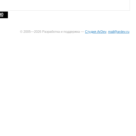
00
© 2005—2026 Разработка и поддержка —
Студия ArDev
,
mail@ardev.ru