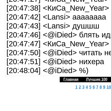
[20:47:38] <КиСа_New_Year>
[20:47:42] <Lansi> аааааааа
[20:47:43] <Lansi> душшш
[20:47:46] <@iDied> блять ид
[20:47:47] <КиСа_New_Year> 
[20:47:50] <@iDied> читать н
[20:47:51] <@iDied> нихера
[20:48:04] <@iDied> %)
Главная
Лучшие 100
1
2
3
4
5
6
7
8
9
10