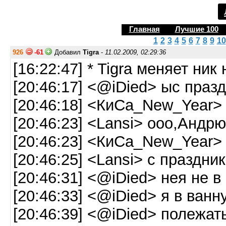
Главная
Лучшие 100
1
2
3
4
5
6
7
8
9
10
926
-61
Добавил
Tigra
-
11.02.2009, 02:29:36
[16:22:47] * Tigra меняет ни
[20:46:17] <@iDied> ыс праз
[20:46:18] <КиСа_New_Year> 
[20:46:23] <Lansi> ооо,Андр
[20:46:23] <КиСа_New_Year> 
[20:46:25] <Lansi> с праздни
[20:46:31] <@iDied> нея не в
[20:46:33] <@iDied> я в ванн
[20:46:39] <@iDied> полежат