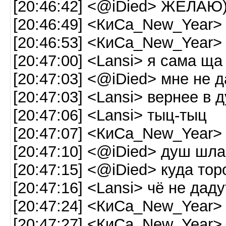
[20:46:42] <@iDied> ЖЕЛАЮ
[20:46:49] <КиСа_New_Year>
[20:46:53] <КиСа_New_Year> 
[20:47:00] <Lansi> я сама ща
[20:47:03] <@iDied> мне не 
[20:47:03] <Lansi> вернее в 
[20:47:06] <Lansi> тыц-тыц
[20:47:07] <КиСа_New_Year>
[20:47:10] <@iDied> душ шла
[20:47:15] <@iDied> куда тор
[20:47:16] <Lansi> чё не дад
[20:47:24] <КиСа_New_Year>
[20:47:27] <КиСа_New_Year>