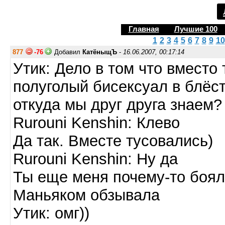
Главная
Лучшие 100
1
2
3
4
5
6
7
8
9
10
877
-76
Добавил
КатёныщЪ
-
16.06.2007, 00:17:14
Утик: Дело в том что вместо 
полуголый бисексуал в блёст
откуда мы друг друга знаем?
Rurouni Kenshin: Клево
Да так. Вместе тусовались)
Rurouni Kenshin: Ну да
Ты еще меня почему-то боя
Маньяком обзывала
Утик: омг))