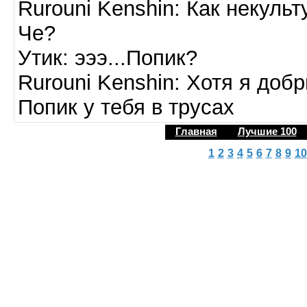
Rurouni Kenshin: Как некульт
Че?
Утик: эээ...Попик?
Rurouni Kenshin: Хотя я доб
Попик у тебя в трусах
Главная
Лучшие 100
1
2
3
4
5
6
7
8
9
10