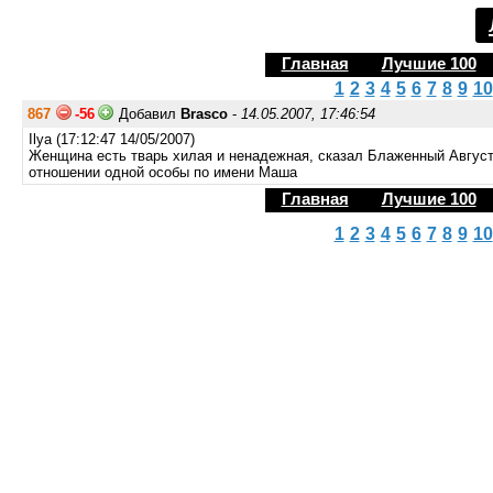
Главная
Лучшие 100
1
2
3
4
5
6
7
8
9
10
867
-56
Добавил
Brasco
-
14.05.2007, 17:46:54
Ilya (17:12:47 14/05/2007)
Женщина есть тварь хилая и ненадежная, сказал Блаженный Августи
отношении одной особы по имени Маша
Главная
Лучшие 100
1
2
3
4
5
6
7
8
9
10