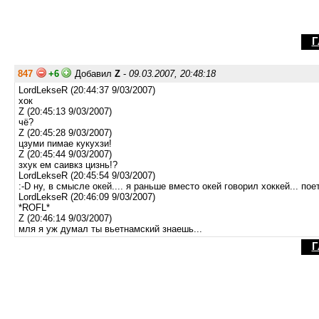
Г
847
+6
Добавил
Z
-
09.03.2007, 20:48:18
LordLekseR (20:44:37 9/03/2007)
хок
Z (20:45:13 9/03/2007)
чё?
Z (20:45:28 9/03/2007)
цзуми пимае кукухзи!
Z (20:45:44 9/03/2007)
зхук ем саивкз цизнь!?
LordLekseR (20:45:54 9/03/2007)
:-D ну, в смысле окей.... я раньше вместо окей говорил хоккей... пое
LordLekseR (20:46:09 9/03/2007)
*ROFL*
Z (20:46:14 9/03/2007)
мля я уж думал ты вьетнамский знаешь...
Г