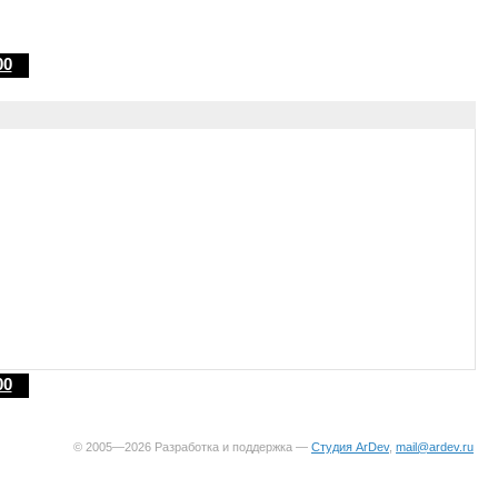
00
00
© 2005—2026 Разработка и поддержка —
Студия ArDev
,
mail@ardev.ru