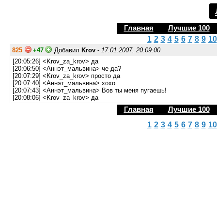
Главная
Лучшие 100
1
2
3
4
5
6
7
8
9
10
825
+47
Добавил
Krov
-
17.01.2007, 20:09:00
[20:05:26] <Krov_za_krov> да
[20:06:50] <Аннэт_мальвина> че да?
[20:07:29] <Krov_za_krov> просто да
[20:07:40] <Аннэт_мальвина> хохо
[20:07:43] <Аннэт_мальвина> Вов ты меня пугаешь!
[20:08:06] <Krov_za_krov> да
Главная
Лучшие 100
1
2
3
4
5
6
7
8
9
10