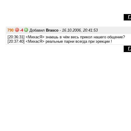
Г
790
-4
Добавил
Brasco
-
16.10.2006, 20:41:53
[20:36:31] <МихасЯ> знаешь в чём весь прикол нашего общение?
[20:37:40] <МихасЯ> реальные парни всегда при эрекции !
Г