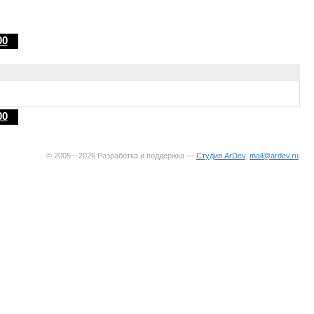
00
00
© 2005—2026 Разработка и поддержка —
Студия ArDev
,
mail@ardev.ru