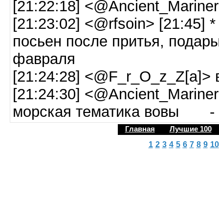
[21:22:18] <@Ancient_Marine
[21:23:02] <@rfsoin> [21:45] 
посьен после притья, подары
фавраля
[21:24:28] <@F_r_O_z_Z[a]> 
[21:24:30] <@Ancient_Mariner
морская тематика вовы - я
Главная
Лучшие 100
1
2
3
4
5
6
7
8
9
10