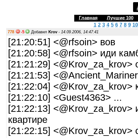
Главная
Лучшие 100
1
2
3
4
5
6
7
8
9
10
778
-5
Добавил
Krov
-
14.09.2006, 14:47:41
[21:20:51] <@rfsoin> вов
[21:20:58] <@rfsoin> иди кам
[21:21:29] <@Krov_za_krov> 
[21:21:53] <@Ancient_Marine
[21:22:04] <@Krov_za_krov> 
[21:22:10] <Guest4363> ...
[21:22:13] <@Krov_za_krov> 
квартире
[21:22:15] <@Krov_za_krov> 