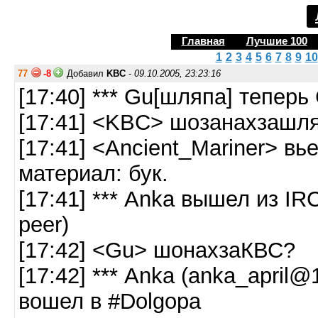
Главная
Лучшие 100
1
2
3
4
5
6
7
8
9
10
77
-8
Добавил
KBC
-
09.10.2005, 23:23:16
[17:40] *** Gu[шляпа] теперь
[17:41] <KBC> шозанахзашл
[17:41] <Ancient_Mariner> в
материал: бук.
[17:41] *** Anka вышел из IRC
peer)
[17:42] <Gu> шонахзаКВС?
[17:42] *** Anka (anka_april@
вошел в #Dolgopa