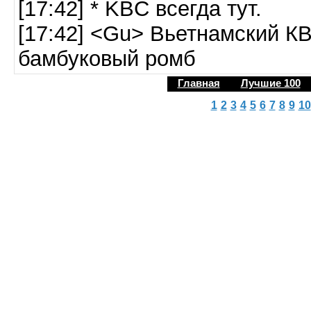
[17:42] * KBC всегда тут.
[17:42] <Gu> Вьетнамский КВ
бамбуковый ромб
Главная
Лучшие 100
1
2
3
4
5
6
7
8
9
10