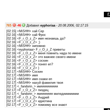
Г
765
-46
Добавил
eyphoriaa
-
20.08.2006, 02:17:15
[02:15] <MiSHH> хай Сер
[02:16] <MiSHH> хай Фрос
[02:16] <F_r_O_z_Z> имя незнаешь да?
[02:16] <F_r_O_z_Z> ;)
[02:16] <MiSHH> нипомню
[02:16] <eyphoriaa> F_r_O_z_Z приветы
[02:16] <F_r_O_z_Z> меня помнить нада по имени
[02:16] <F_r_O_z_Z> это важнее своего имени
[02:16] <F_r_O_z_Z> соскин
[02:16] <F_r_O_z_Z> понял еп?
[02:16] <F_r_O_z_Z> )
[02:17] <MiSHH> Соскин
[02:17] <MiSHH> имя
[02:17] <MiSHH> имя скажи еп
[02:17] <MiSHH> нахуй фамилия твоя
[02:17] <_fandorin_> имяяяяяяяяяя
[02:17] <F_r_O_z_Z> пиздец
[02:17] <_fandorin_> ямяяяяяяя миледиииииииии
[02:17] <F_r_O_z_Z> Андрей
[02:17] <F_r_O_z_Z> идиотина
[02:17] <F_r_O_z_Z> помоему все знают