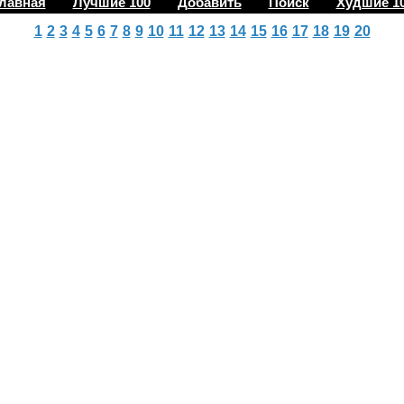
лавная
Лучшие 100
Добавить
Поиск
Худшие 1
1
2
3
4
5
6
7
8
9
10
11
12
13
14
15
16
17
18
19
20