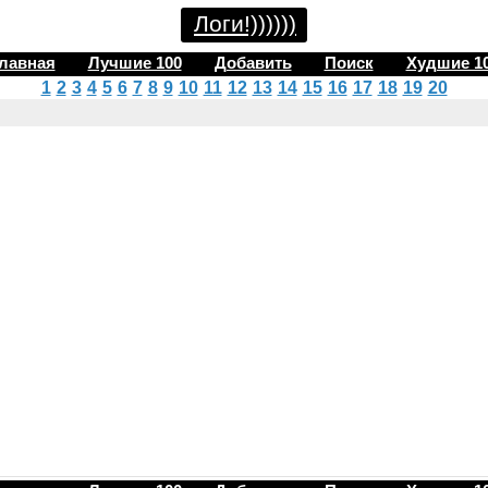
Логи!))))))
лавная
Лучшие 100
Добавить
Поиск
Худшие 1
1
2
3
4
5
6
7
8
9
10
11
12
13
14
15
16
17
18
19
20