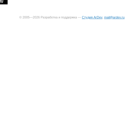
00
© 2005—2026 Разработка и поддержка —
Студия ArDev
,
mail@ardev.ru