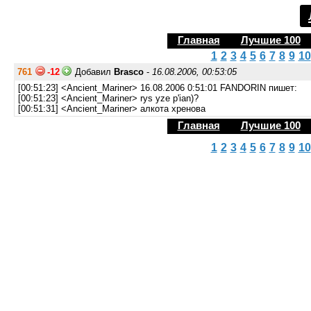
Главная
Лучшие 100
1
2
3
4
5
6
7
8
9
10
761
-12
Добавил
Brasco
-
16.08.2006, 00:53:05
[00:51:23] <Ancient_Mariner> 16.08.2006 0:51:01 FANDORIN пишет:
[00:51:23] <Ancient_Mariner> rys yze p'ian)?
[00:51:31] <Ancient_Mariner> алкота хренова
Главная
Лучшие 100
1
2
3
4
5
6
7
8
9
10