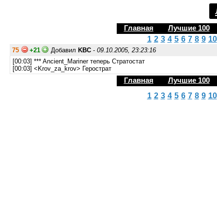
Главная
Лучшие 100
1
2
3
4
5
6
7
8
9
10
75
+21
Добавил
KBC
-
09.10.2005, 23:23:16
[00:03] *** Ancient_Mariner теперь Стратостат
[00:03] <Krov_za_krov> Герострат
Главная
Лучшие 100
1
2
3
4
5
6
7
8
9
10