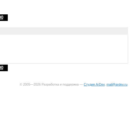
00
00
© 2005—2026 Разработка и поддержка —
Студия ArDev
,
mail@ardev.ru