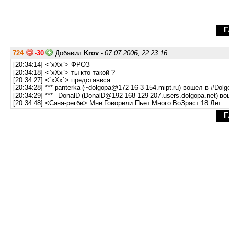
Г
724
-30
Добавил
Krov
-
07.07.2006, 22:23:16
[20:34:14] <`xXx`> ФРОЗ
[20:34:18] <`xXx`> ты кто такой ?
[20:34:27] <`xXx`> представвся
[20:34:28] *** panterka (~dolgopa@172-16-3-154.mipt.ru) вошел в #Dolg
[20:34:29] *** _DonalD (DonalD@192-168-129-207.users.dolgopa.net) в
[20:34:48] <Саня-регби> Мне Говорили Пьет Много ВоЗраст 18 Лет
Г