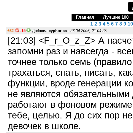
Главная
Лучшие 100
1
2
3
4
5
6
7
8
9
10
662
-15
Добавил
eyphoriaa
-
26.04.2006, 21:04:25
[21:03] <F_r_O_z_Z> А насч
запомни раз и навсегда - вс
точнее только семь (правило 
трахаться, спать, писать, ка
функции, вроде генерации к
не являются обязательными 
работают в фоновом режиме 
тебе, целью. Я до сих пор н
девочек в школе.