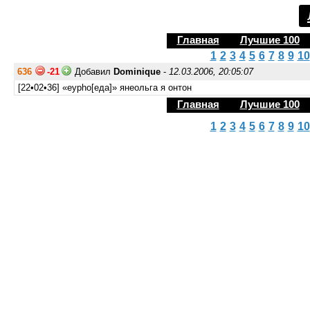
Главная
Лучшие 100
1
2
3
4
5
6
7
8
9
10
636
-21
Добавил
Dominique
-
12.03.2006, 20:05:07
[22•02•36] «eypho[еда]» янеольга я онтон
Главная
Лучшие 100
1
2
3
4
5
6
7
8
9
10