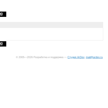
00
00
© 2005—2026 Разработка и поддержка —
Студия ArDev
,
mail@ardev.ru