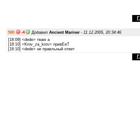
Г
580
-4
Добавил
Ancient Mariner
-
11.12.2005, 20:34:46
[18:09] <dede> тваю а
[18:10] <Krov_za_krov> привЕеТ
[18:10] <dede> не правльный ответ
Г