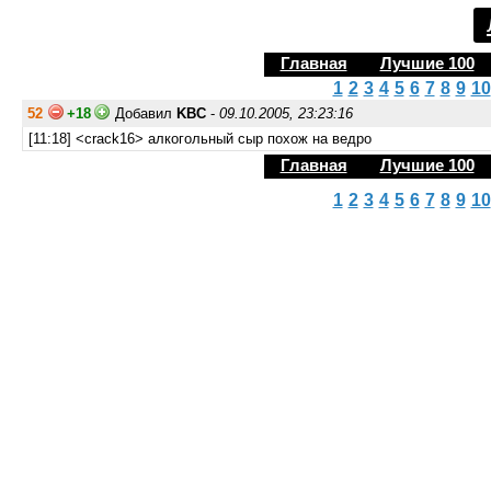
Главная
Лучшие 100
1
2
3
4
5
6
7
8
9
10
52
+18
Добавил
KBC
-
09.10.2005, 23:23:16
[11:18] <crack16> алкогольный сыр похож на ведро
Главная
Лучшие 100
1
2
3
4
5
6
7
8
9
10