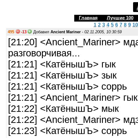
Главная
Лучшие 100
1
2
3
4
5
6
7
8
9
10
495
-13
Добавил
Ancient Mariner
-
02.11.2005, 10:30:59
[21:20] <Ancient_Mariner> м
разговорчивая...
[21:21] <КатёнышЪ> гык
[21:21] <КатёнышЪ> зык
[21:21] <КатёнышЪ> соррь
[21:21] <Ancient_Mariner> гы
[21:22] <КатёнышЪ> мык
[21:22] <Ancient_Mariner> мдэ
[21:23] <КатёнышЪ> соррь