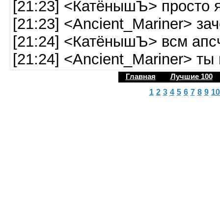
[21:23] <КатёнышЪ> просто 
[21:23] <Ancient_Mariner> за
[21:24] <КатёнышЪ> всм апс
[21:24] <Ancient_Mariner> ты
Главная
Лучшие 100
1
2
3
4
5
6
7
8
9
10