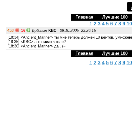
Главная
Лучшие 100
1
2
3
4
5
6
7
8
9
10
453
-56
Добавил
KBC
-
09.10.2005, 23:26:15
[18:34] <Ancient_Mariner> ты мне теперь должен 10 центов, умножен
[18:35] <KBC> а ты милк чтоле?
[18:36] <Ancient_Mariner> да . (=
Главная
Лучшие 100
1
2
3
4
5
6
7
8
9
10