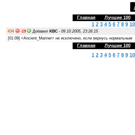
Главная
Лучшие 100
1
2
3
4
5
6
7
8
9
10
434
-19
Добавил
KBC
-
09.10.2005, 23:26:15
[01:09] <Ancient_Mariner> не исключено, если вернусь нормальным
Главная
Лучшие 100
1
2
3
4
5
6
7
8
9
10