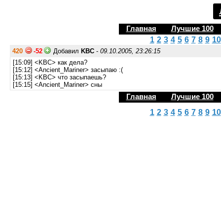
Главная
Лучшие 100
1
2
3
4
5
6
7
8
9
10
420
-52
Добавил
KBC
-
09.10.2005, 23:26:15
[15:09] <KBC> как дела?
[15:12] <Ancient_Mariner> засыпаю :(
[15:13] <KBC> что засыпаешь?
[15:15] <Ancient_Mariner> сны
Главная
Лучшие 100
1
2
3
4
5
6
7
8
9
10