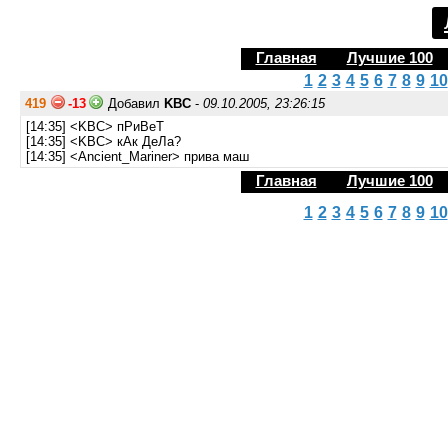
Главная
Лучшие 100
1
2
3
4
5
6
7
8
9
10
419
-13
Добавил
KBC
-
09.10.2005, 23:26:15
[14:35] <KBC> пРиВеТ
[14:35] <KBC> кАк ДеЛа?
[14:35] <Ancient_Mariner> прива маш
Главная
Лучшие 100
1
2
3
4
5
6
7
8
9
10