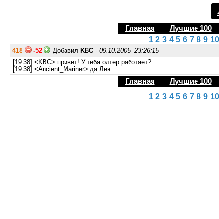
Главная
Лучшие 100
1
2
3
4
5
6
7
8
9
10
418
-52
Добавил
KBC
-
09.10.2005, 23:26:15
[19:38] <KBC> привет! У тебя олтер работает?
[19:38] <Ancient_Mariner> да Лен
Главная
Лучшие 100
1
2
3
4
5
6
7
8
9
10