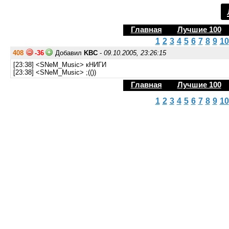
Главная
Лучшие 100
1
2
3
4
5
6
7
8
9
10
408
-36
Добавил
KBC
-
09.10.2005, 23:26:15
[23:38] <SNeM_Music> кНИГИ
[23:38] <SNeM_Music> ;(())
Главная
Лучшие 100
1
2
3
4
5
6
7
8
9
10