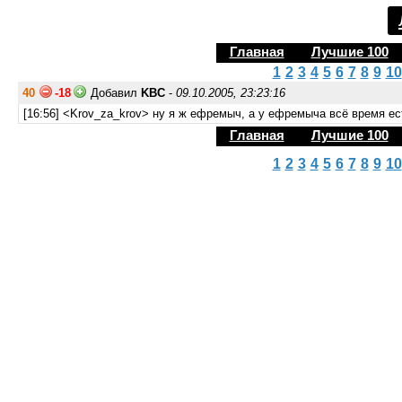
Главная
Лучшие 100
1
2
3
4
5
6
7
8
9
10
40
-18
Добавил
KBC
-
09.10.2005, 23:23:16
[16:56] <Krov_za_krov> ну я ж ефремыч, а у ефремыча всё время ес
Главная
Лучшие 100
1
2
3
4
5
6
7
8
9
10