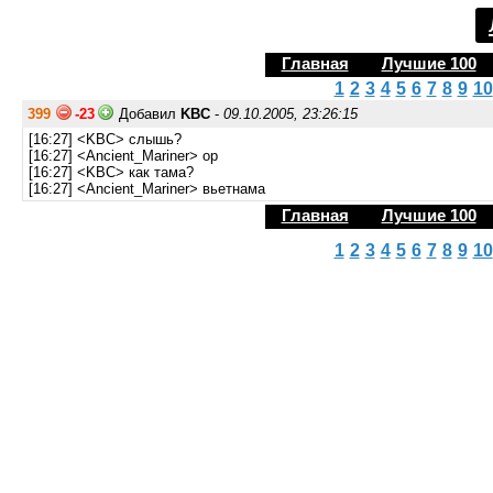
Главная
Лучшие 100
1
2
3
4
5
6
7
8
9
10
399
-23
Добавил
KBC
-
09.10.2005, 23:26:15
[16:27] <KBC> слышь?
[16:27] <Ancient_Mariner> ор
[16:27] <KBC> как тама?
[16:27] <Ancient_Mariner> вьетнама
Главная
Лучшие 100
1
2
3
4
5
6
7
8
9
10