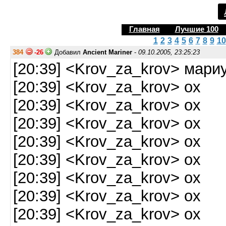
Главная
Лучшие 100
1
2
3
4
5
6
7
8
9
10
384
-26
Добавил
Ancient Mariner
-
09.10.2005, 23:25:23
[20:39] <Krov_za_krov> мари
[20:39] <Krov_za_krov> ох
[20:39] <Krov_za_krov> ох
[20:39] <Krov_za_krov> ох
[20:39] <Krov_za_krov> ох
[20:39] <Krov_za_krov> ох
[20:39] <Krov_za_krov> ох
[20:39] <Krov_za_krov> ох
[20:39] <Krov_za_krov> ох