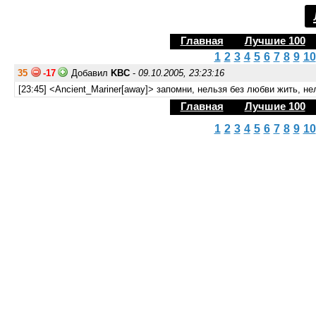
Главная
Лучшие 100
1
2
3
4
5
6
7
8
9
10
35
-17
Добавил
KBC
-
09.10.2005, 23:23:16
[23:45] <Ancient_Mariner[away]> запомни, нельзя без любви жить, не
Главная
Лучшие 100
1
2
3
4
5
6
7
8
9
10