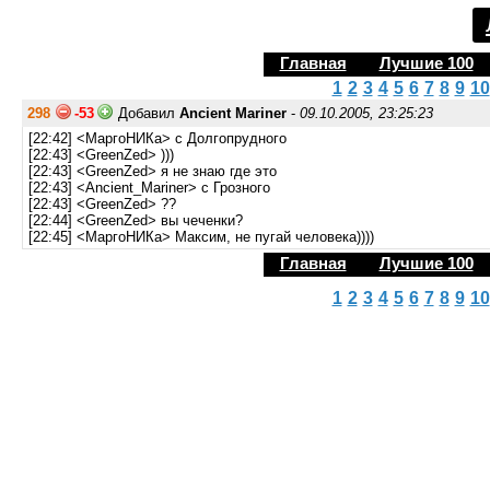
Главная
Лучшие 100
1
2
3
4
5
6
7
8
9
10
298
-53
Добавил
Ancient Mariner
-
09.10.2005, 23:25:23
[22:42] <МаргоНИКа> с Долгопрудного
[22:43] <GreenZed> )))
[22:43] <GreenZed> я не знаю где это
[22:43] <Ancient_Mariner> с Грозного
[22:43] <GreenZed> ??
[22:44] <GreenZed> вы чеченки?
[22:45] <МаргоНИКа> Максим, не пугай человека))))
Главная
Лучшие 100
1
2
3
4
5
6
7
8
9
10