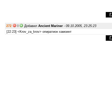
Г
272
0
Добавил
Ancient Mariner
-
09.10.2005, 23:25:23
[22:23] <Krov_za_krov> опиратион хамоинт
Г