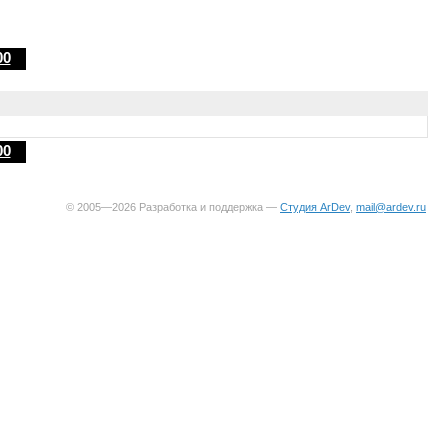
00
00
© 2005—2026 Разработка и поддержка —
Студия ArDev
,
mail@ardev.ru