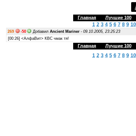
Главная
Лучшие 100
1
2
3
4
5
6
7
8
9
10
269
-50
Добавил
Ancient Mariner
-
09.10.2005, 23:25:23
[00:26] <АлфаВит> КВС чмак тя!
Главная
Лучшие 100
1
2
3
4
5
6
7
8
9
10