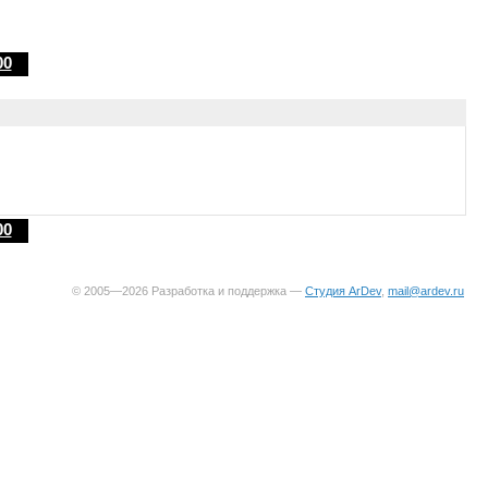
00
00
© 2005—2026 Разработка и поддержка —
Студия ArDev
,
mail@ardev.ru