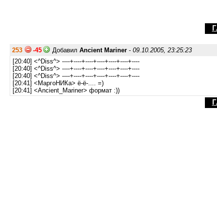
Г
253
-45
Добавил
Ancient Mariner
-
09.10.2005, 23:25:23
[20:40] <^Diss^> ----+----+----+----+----+----+----
[20:40] <^Diss^> ----+----+----+----+----+----+----
[20:40] <^Diss^> ----+----+----+----+----+----+----
[20:41] <МаргоНИКа> ё-ё-.... =)
[20:41] <Ancient_Mariner> формат :))
Г