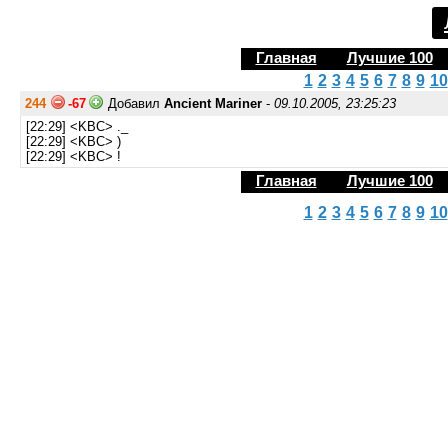
Главная
Лучшие 100
1
2
3
4
5
6
7
8
9
10
244
-67
Добавил
Ancient Mariner
-
09.10.2005, 23:25:23
[22:29] <KBC> ._
[22:29] <KBC> )
[22:29] <KBC> !
Главная
Лучшие 100
1
2
3
4
5
6
7
8
9
10