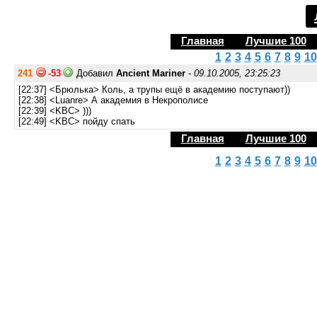
Главная
Лучшие 100
1
2
3
4
5
6
7
8
9
10
241
-53
Добавил
Ancient Mariner
-
09.10.2005, 23:25:23
[22:37] <Брюлька> Коль, а трупы ещё в академию поступают))
[22:38] <Luanre> А академия в Некрополисе
[22:39] <KBC> )))
[22:49] <KBC> пойду спать
Главная
Лучшие 100
1
2
3
4
5
6
7
8
9
10