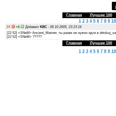
Главная
Лучшие 100
1
2
3
4
5
6
7
8
9
10
24
+6
Добавил
KBC
-
09.10.2005, 23:23:16
[22:52] <SNeM> Ancient_Mariner, ты разве не нужно идти в detskuj_s
[22:52] <SNeM> ?????
Главная
Лучшие 100
1
2
3
4
5
6
7
8
9
10