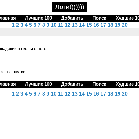
Логи!))))))
лавная
Лучшие 100
Добавить
Поиск
Худшие 1
1
2
3
4
5
6
7
8
9
10
11
12
13
14
15
16
17
18
19
20
ападении на кольце летел
...т.е. шутка
лавная
Лучшие 100
Добавить
Поиск
Худшие 1
1
2
3
4
5
6
7
8
9
10
11
12
13
14
15
16
17
18
19
20