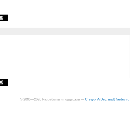
00
00
© 2005—2026 Разработка и поддержка —
Студия ArDev
,
mail@ardev.ru