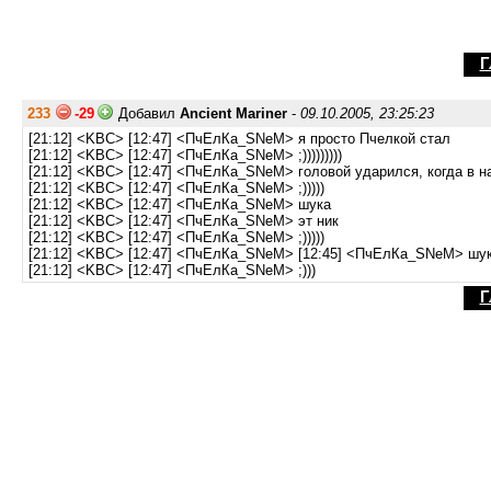
Г
233
-29
Добавил
Ancient Mariner
-
09.10.2005, 23:25:23
[21:12] <KBC> [12:47] <ПчЕлКа_SNeM> я просто Пчелкой стал
[21:12] <KBC> [12:47] <ПчЕлКа_SNeM> ;)))))))))
[21:12] <KBC> [12:47] <ПчЕлКа_SNeM> головой ударился, когда в н
[21:12] <KBC> [12:47] <ПчЕлКа_SNeM> ;)))))
[21:12] <KBC> [12:47] <ПчЕлКа_SNeM> шука
[21:12] <KBC> [12:47] <ПчЕлКа_SNeM> эт ник
[21:12] <KBC> [12:47] <ПчЕлКа_SNeM> ;)))))
[21:12] <KBC> [12:47] <ПчЕлКа_SNeM> [12:45] <ПчЕлКа_SNeM> шука
[21:12] <KBC> [12:47] <ПчЕлКа_SNeM> ;)))
Г