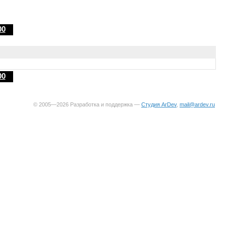
00
00
© 2005—2026 Разработка и поддержка —
Студия ArDev
,
mail@ardev.ru