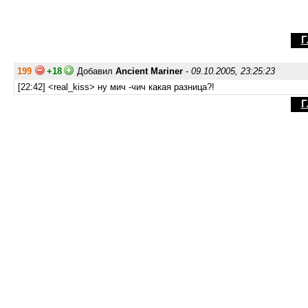
Г
199
+18
Добавил
Ancient Mariner
-
09.10.2005, 23:25:23
[22:42] <real_kiss> ну мич -чич какая разница?!
Г