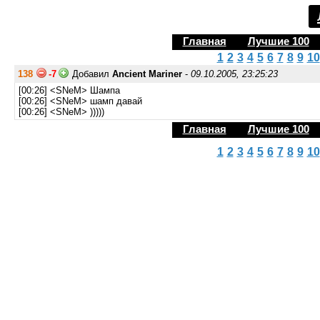
Главная
Лучшие 100
1
2
3
4
5
6
7
8
9
10
138
-7
Добавил
Ancient Mariner
-
09.10.2005, 23:25:23
[00:26] <SNeM> Шампа
[00:26] <SNeM> шамп давай
[00:26] <SNeM> )))))
Главная
Лучшие 100
1
2
3
4
5
6
7
8
9
10