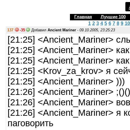
Главная
Лучшие 100
1
2
3
4
5
6
7
8
9
10
137
-35
Добавил
Ancient Mariner
-
09.10.2005, 23:25:23
[21:25] <Ancient_Mariner> с
[21:25] <Ancient_Mariner> ка
[21:25] <Ancient_Mariner> ка
[21:25] <Krov_za_krov> я сейч
[21:25] <Ancient_Mariner> )))
[21:26] <Ancient_Mariner> ;()()(0(
[21:26] <Ancient_Mariner> во
[21:26] <Ancient_Mariner> я 
паговорить