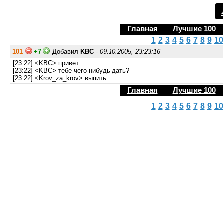
Главная
Лучшие 100
1
2
3
4
5
6
7
8
9
10
101
+7
Добавил
KBC
-
09.10.2005, 23:23:16
[23:22] <KBC> привет
[23:22] <KBC> тебе чего-нибудь дать?
[23:22] <Krov_za_krov> выпить
Главная
Лучшие 100
1
2
3
4
5
6
7
8
9
10